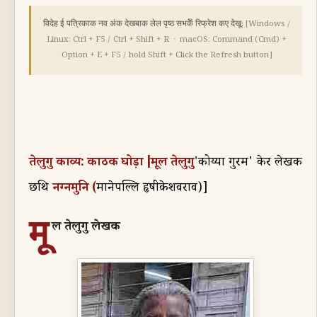
विदेह ई पत्रिकाक नव अंक देखबाक लेल पृष्ठ सभकेँ रिफ्रेश कए देखू:
[Windows /
Linux: Ctrl + F5 / Ctrl + Shift + R · macOS: Command (Cmd) +
Option + E + F5 / hold Shift + Click the Refresh button]
तेलुगु काव्य: काठक घोड़ा
[मूल तेलुगु
'
कोय्या गुर्रम
' केर लेखक
नग्नमुनि
(
छथि
मानेपल्लि हृषीकेशवराव
)]
मू
ल तेलुगु लेखक