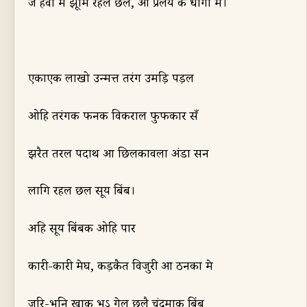
जे हवा मे झू
मि
रहल छल
,
ओ प्रलय के
धागा
मे।
एकाएक लाखो उन्मत्त तरंग उमड़ि पड़ल
ओहि तरंगक फनक विकराल फुफकार सँ
झरैत तरल पदार्थ
आ छिलका
वला अंडा सन
लागि रहल छल सूर्य बिंब।
अ
हि सूर्य बिंबक ओहि पार
कारी-कारी मेघ
,
कड़कैत विजुरी आ ठनका मे
जरि-भुनि खाक भऽ गेल छ
लै
चंद्रमाक बिंब