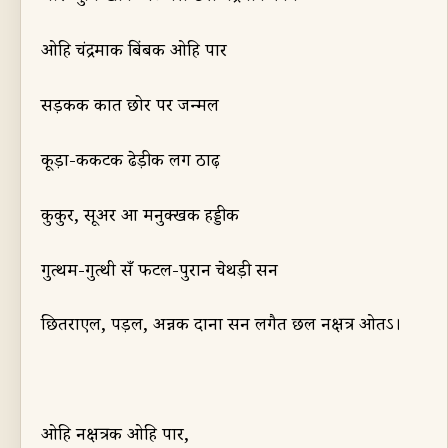
ओहि चंद्रमाक बिंबक ओहि पार
सड़कक कात छोर पर जन्मल
कूड़ा-कर्कटक ढेड़ीक लग ठाढ़
कुकुर
,
सूअर आ मनुक्खक हड्डीक
गुत्थम-गुत्थी सँ फटल-पुरान
चे
थड़ी सन
छितरा
ए
ल
,
पड़ल
,
अन्नक दाना सन लगैत छल नक्षत्र
ओतऽ
।
ओहि नक्षत्रक ओहि पार
,