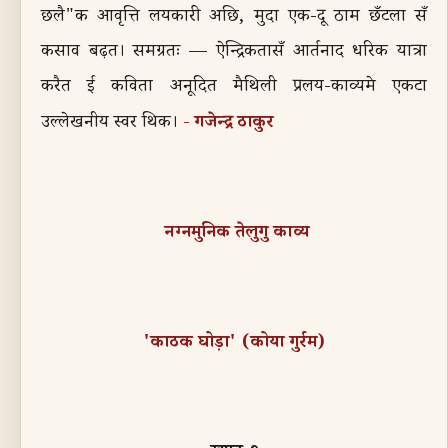
छलै"क आवृत्ति लयकारी अछि, मुदा एक-दू ठाम छँटला सँ
कसाव बढ़त। समग्रतः — ऐन्द्रिकतासँ आर्तनाद धरिक यात्रा
करैत ई कविता अनूदित मैथिली प्रलय-काव्यमे एकटा
गजेन्द्र ठाकुर
उल्लेखनीय स्वर थिक।
-
नग्नमुनिक ते
लुगु
काव्य
'
काठक घोड़ा
' (
कोया गुर्रम)