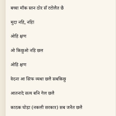
बच्चा माँक स्तन
ठोर
सँ ट
टोलैत
छै
मुदा नहि
,
नहि!
ओहि क्षण
ओ किछुओ नहि छल
ओहि क्षण
वेदना आ सिर्फ व्यथा छलै सबकिछु
आर्तना
दे
सत्य बनि गेल छलै
काठक घोड़ा (नकली सरकार) सब जनैत छलै