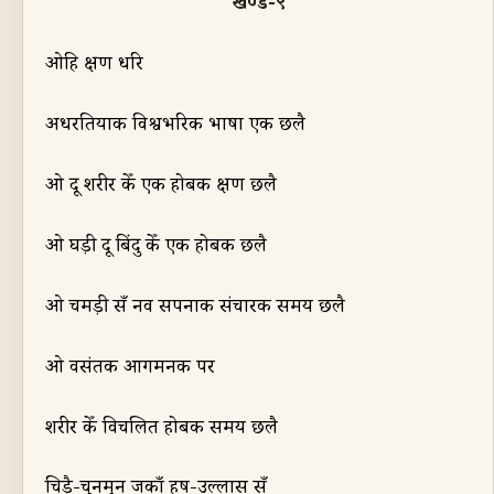
खण्ड-९
ओहि क्षण धरि
अधरतियाक विश्वभरिक भाषा एक छलै
ओ
दू शरीर केँ एक होबक क्षण छलै
ओ घड़ी दू बिंदु केँ एक होबक छलै
ओ चमड़ी सँ नव सपनाक संचारक समय छलै
ओ वसंतक आगमनक पर
शरीर केँ विचलित होबक समय छलै
चिड़ै-चुनमुन जकाँ हर्ष-उल्लास सँ