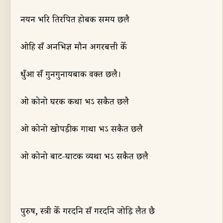
नयन भरि तिरपित होबक समय छलै
ओहि सँ अन
भिज्ञ
मौन अगरबत्ती केँ
धुँआ सँ गुनगुना
यबा
क वक्त छलै।
ओ कोनो घरक कथा भऽ सकैत
छ
लै
ओ कोनो
खो
पड़ीक गाथा भऽ सकैत छलै
ओ कोनो बाट-घाटक व्यथा भऽ सकैत छलै
पुरुष
,
स्त्री केँ गरदनि सँ गरदनि जोड़ि लैत छै