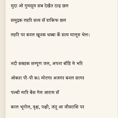
मुदा ओ गुमसुम सब दे
खै
त ठाढ़ छल
समुद्रक लहरि सत्य सँ वाकिफ छल
लहरि पर बनल खूनक धब्बा केँ सत्य मालूम भेल।
नदी सबहक सम्पूर्ण जल
,
अपना बाँहि मे भरि
ओकरा पी-पी कऽ मोटगर अजगर बनल सागर
पल्थी मारि बैस गेल आराम सँ
काल भूगोल
,
वृक्ष
,
पक्षी
,
जंतु आ जीवराशि पर