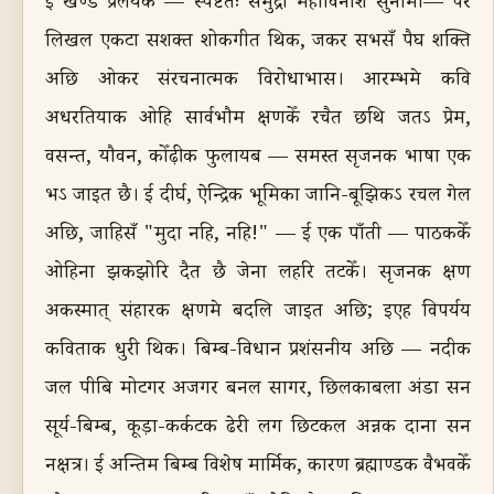
ई खण्ड प्रलयक — स्पष्टतः समुद्री महाविनाश सुनामी— पर
लिखल एकटा सशक्त शोकगीत थिक, जकर सभसँ पैघ शक्ति
अछि ओकर संरचनात्मक विरोधाभास। आरम्भमे कवि
अधरतियाक ओहि सार्वभौम क्षणकेँ रचैत छथि जतऽ प्रेम,
वसन्त, यौवन, कोँढ़ीक फुलायब — समस्त सृजनक भाषा एक
भऽ जाइत छै। ई दीर्घ, ऐन्द्रिक भूमिका जानि-बूझिकऽ रचल गेल
अछि, जाहिसँ "मुदा नहि, नहि!" — ई एक पाँती — पाठककेँ
ओहिना झकझोरि दैत छै जेना लहरि तटकेँ। सृजनक क्षण
अकस्मात् संहारक क्षणमे बदलि जाइत अछि; इएह विपर्यय
कविताक धुरी थिक। बिम्ब-विधान प्रशंसनीय अछि — नदीक
जल पीबि मोटगर अजगर बनल सागर, छिलकाबला अंडा सन
सूर्य-बिम्ब, कूड़ा-कर्कटक ढेरी लग छिटकल अन्नक दाना सन
नक्षत्र। ई अन्तिम बिम्ब विशेष मार्मिक, कारण ब्रह्माण्डक वैभवकेँ