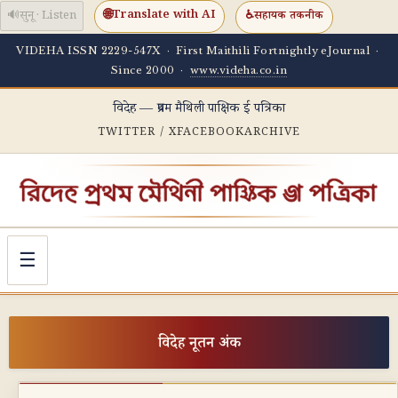
🌐
Translate with AI
🔊
सुनू · Listen
♿
सहायक तकनीक
VIDEHA ISSN 2229-547X · First Maithili Fortnightly eJournal ·
Since 2000 ·
www.videha.co.in
विदेह — प्रथम मैथिली पाक्षिक ई पत्रिका
TWITTER / X
FACEBOOK
ARCHIVE
☰
विदेह नूतन अंक