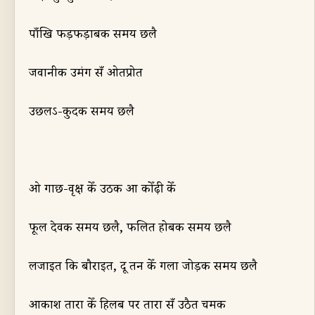
पाँखि फड़फड़ाबक समय छलै
जवानीक उमंग सँ ओतप्रोत
उछल
ऽ
-कुदक समय छलै
ओ गाछ-वृक्ष केँ उठक आ कोँढ़ी केँ
फूल दे
व
क समय छलै
,
फलित होबक समय छलै
लजाइत कि बौराइ
त,
दू तन केँ गला जोड़क समय छलै
आकाश तारा केँ हिलब पर तारा सँ उठैत चमक