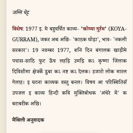
जम्मि चेट्ट
विशेष
कोय्या गुर्रम
: 1977
ई. मे बहुचर्चित काव्य-
'
'
(KOYA-
GURRAM),
जकर अर्थ अछि-
'
काठक घोड़ा
',
भाव-
'
नकली
सरकार
'
।
19
नवम्बर
1977,
शनि दिन बंगालक खाड़ीमे
पचास-सा
ठि
फुट ऊँच लहड़ि उमड़ि कऽ कृष्णा जिलाक
दिविसीमा क्षेत्रकेँ डुबा कऽ नष्ट कऽ देलक। हजारो लोक मारल
गेलाह।
ई
घटना काव्यक वस्तु बनल। विषय आ परिस्थितिसँ
उपजल ई काव्य हिन्दी कवि मुक्तिबोधक
'अं
धेरे में
'
क
बराबरी
क अछि।
मैथिली अनुवादक