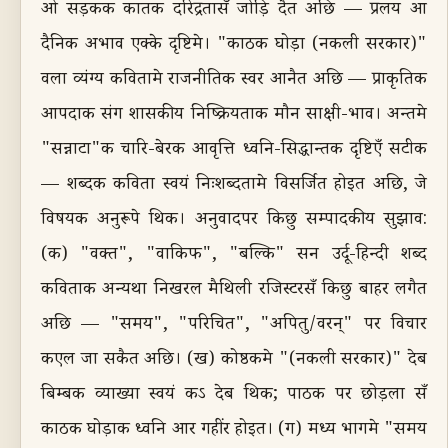
ओ सड़कक कातक दरिद्रतासँ जोड़ि दैत अछि — प्रलय आ
दैनिक अभाव एक्के दृष्टिमे। "काठक घोड़ा (नकली सरकार)"
वला व्यंग्य कवितामे राजनीतिक स्वर आनैत अछि — प्राकृतिक
आपदाक संग शासकीय निष्क्रियताक मौन साक्षी-भाव। अन्तमे
"सन्नाटा"क चारि-बेरक आवृत्ति ध्वनि-सिद्धान्तक दृष्टिएँ सटीक
— शब्दक कविता स्वयं निःशब्दतामे विसर्जित होइत अछि, जे
विषयक अनुरूपे थिक। अनुवादपर किछु सम्पादकीय सुझाव:
(क) "वक्त", "वाकिफ", "बल्कि" सन उर्दू-हिन्दी शब्द
कविताक अन्यथा निखरल मैथिली रजिस्टरसँ किछु बाहर लगैत
अछि — "समय", "परिचित", "अपितु/वरन्" पर विचार
कएल जा सकैत अछि। (ख) कोष्ठकमे "(नकली सरकार)" देब
बिम्बक व्याख्या स्वयं कऽ देब थिक; पाठक पर छोड़ला सँ
काठक घोड़ाक ध्वनि आर गहींर होइत। (ग) मध्य भागमे "समय