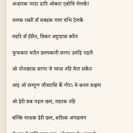
अन्हारक परदा डारि ओकरा दबोचि लेल
कै
!
जलक रस्सी सँ सबहक गला च
भि
देल
कै
लहरि सँ हँसैत
,
विकट अट्टाहास करैत
फुफकार मारैत प्रलयकारी सागर उमड़ि पड़लै
ओ
नो
न
छ
राह सागर जे प्यास नहि मेटा सकैत
आइ ओ सम्पूर्ण जीवराशि केँ गीर
ऽ
मे बनल सक्षम
ओ ढेरी सब पड़ल छल
,
लहरक नहि
बल्कि लाशक ढेरी छल
,
शरीरक अंगप्रत्यंग