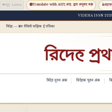
🌐
Translate with AI
(ए.आइ. द्वारा अनुवाद करू)
♿
सहाय
🔊
सुनू · Listen
VIDEHA ISSN 2229
विदेह — प्रथम मैथिली पाक्षिक ई पत्रिका
विदेह नूतन अंक
विदेहक पुरान अंक
वि