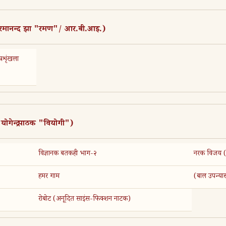
- रमानन्द झा "रमण"/ आर.बी.आइ.)
रशृंखला
योगेन्द्र पाठक "वियोगी")
विज्ञानक बतकही भाग-२
नरक विजय (सम
हमर गाम
(बाल उपन्या
रोबोट (अनूदित साइंस-फिक्शन नाटक)