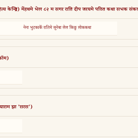
हित्य केन्द्रित) मेंहथमे भेल ८२ म सगर राति दीप जरयमे पठित कथा सभक सं
नेना भुटकाकेँ रातिमे सुनेबा लेल किछु लोककथा
कॉम)
ियाराम झा 'सरस')