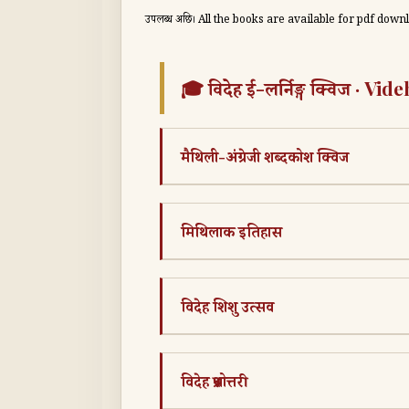
उपलब्ध अछि। All the books are available for pdf down
🎓 विदेह ई-लर्निङ्ग क्विज · 
मैथिली-अंग्रेजी शब्दकोश क्विज
मिथिलाक इतिहास
विदेह शिशु उत्सव
विदेह प्रश्नोत्तरी