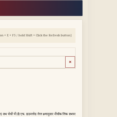
 + E + F5 / hold Shift + Click the Refresh button]
✕
) सभ पोथी पी.डी.एफ. डाउनलोड लेल क्रमानुसार नीचाँक लिंक सभपर