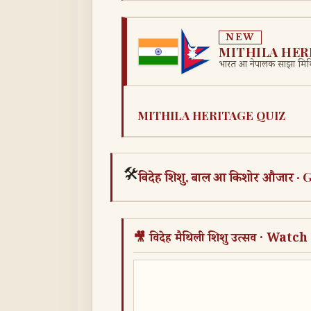
NEW
MITHILA HER
भारत आ नेपालक साझा मिथ
MITHILA HERITAGE QUIZ
🛠️
विदेह शिशु, बाल आ किशोर औजार 
🎥 विदेह मैथिली शिशु उत्सव · Watch