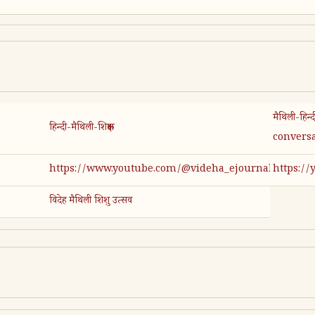
मैथिली-हिन
हिन्दी-मैथिली-शिक्षक
conversa
https://www.youtube.com/@videha_ejournal
https://
विदेह मैथिली शिशु उत्सव