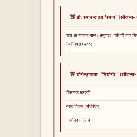
👋 डॉ. रमानन्द झा 'रमण' (सौजन्य
राजू आ टाकाक गाछ (अनुवाद)- मैथिली बाल चित्
(कौमिक्स) २००८
👋 योगेन्द्र पाठक "वियोगी" (सौजन्य- 
विज्ञानक बतकही
नरक विजय (संशोधित)
पिरामिडक देशमे