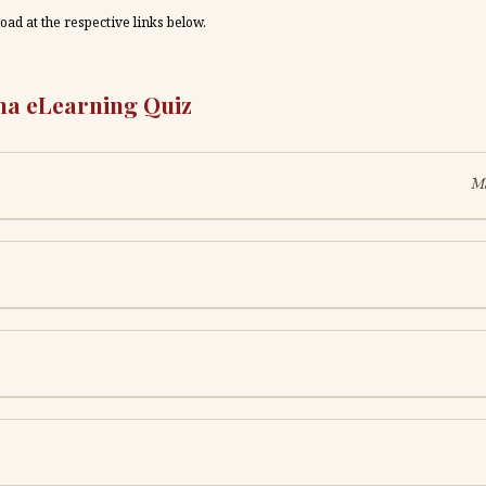
load at the respective links below.
Videha eLearning Quiz
Ma