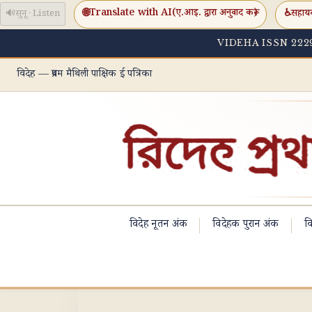
🌐
Translate with AI
(ए.आइ. द्वारा अनुवाद करू)
♿
सहाय
🔊
सुनू · Listen
VIDEHA ISSN 2229
विदेह — प्रथम मैथिली पाक्षिक ई पत्रिका
विदेह नूतन अंक
विदेहक पुरान अंक
वि