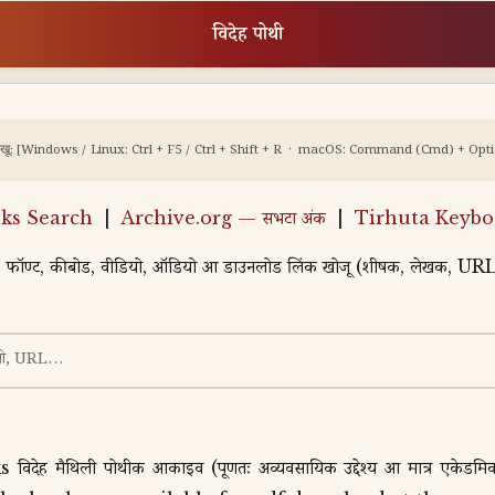
विदेह पोथी
ेखू:
[Windows / Linux: Ctrl + F5 / Ctrl + Shift + R · macOS: Command (Cmd) + Option
ks Search
|
Archive.org — सभटा अंक
|
Tirhuta Keybo
, फॉण्ट, कीबोर्ड, वीडियो, ऑडियो आ डाउनलोड लिंक खोजू (शीर्षक, लेखक, U
थिली पोथीक आर्काइव (पूर्णतः अव्यवसायिक उद्देश्य आ मात्र एकेडमिक