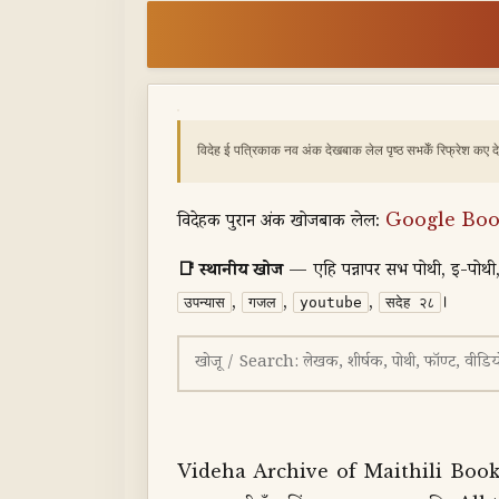
विदेह ई पत्रिकाक नव अंक देखबाक लेल पृष्ठ सभकेँ रिफ्रेश कए द
विदेहक पुरान अंक खोजबाक लेल:
Google Boo
📑 स्थानीय खोज
— एहि पन्नापर सभ पोथी, ई-पोथी
,
,
,
।
उपन्यास
गजल
youtube
सदेह २८
Videha Archive of Maithili Books विदेह मै