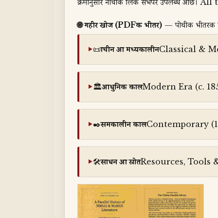
क्रमानुसार नीचाँक लिंक सभपर उपलब्ध अछ
🌐 गहीर खोज (PDFक भीतर)
— पोथीक भीतरक कोन
📜
प्राचीन आ मध्यकालीन
Classical & Me
🏛️
आधुनिक काल
Modern Era (c. 18
✒️
समकालीन काल
Contemporary (19
🛠️
साधन आ स्रोत
Resources, Tools &