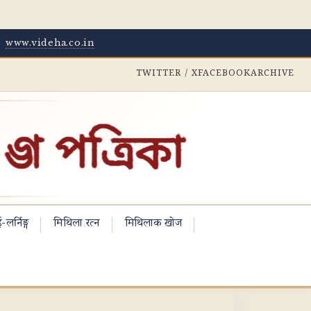
·
www.videha.co.in
TWITTER / X
FACEBOOK
ARCHIVE
-लर्निङ्ग
मिथिला रत्न
मिथिलाक खोज