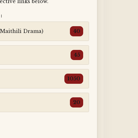
spective links below.
)।
· Maithili Drama)
40
45
1050
20