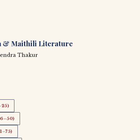
a & Maithili Literature
jendra Thakur
–25)
26–50)
1–75)