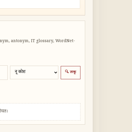
ynonym, antonym, IT glossary, WordNet-
🔍 ताकू
होयत।