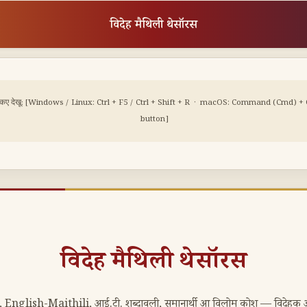
विदेह मैथिली थेसॉरस
 कए देखू:
[Windows / Linux: Ctrl + F5 / Ctrl + Shift + R · macOS: Command (Cmd) + Op
button]
विदेह मैथिली थेसॉरस
 English-Maithili, आई.टी. शब्दावली, समानार्थी आ विलोम कोश — विदेहक अद्य