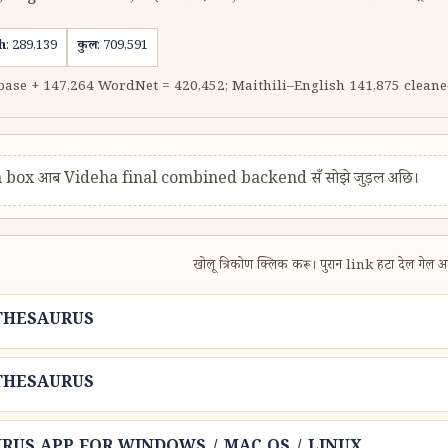
h
: 289,139
कुल
: 709,591
188 base + 147,264 WordNet = 420,452; Maithili–English 141,875 clea
earch box आब Videha final combined backend सँ सोझे जुड़ल अछि।
खोलू त्रिकोण क्लिक करू। पुरान link हटा देल 
 THESAURUS
 THESAURUS