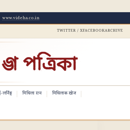
·
www.videha.co.in
TWITTER / X
FACEBOOK
ARCHIVE
-लर्निङ्ग
मिथिला रत्न
मिथिलाक खोज