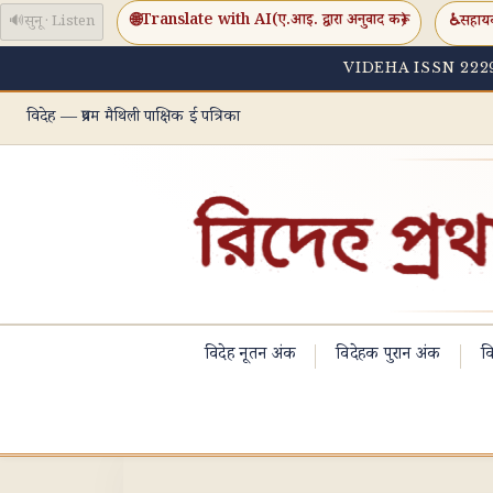
🌐
Translate with AI
(ए.आइ. द्वारा अनुवाद करू)
♿
सहाय
🔊
सुनू · Listen
VIDEHA ISSN 2229
विदेह — प्रथम मैथिली पाक्षिक ई पत्रिका
विदेह नूतन अंक
विदेहक पुरान अंक
वि