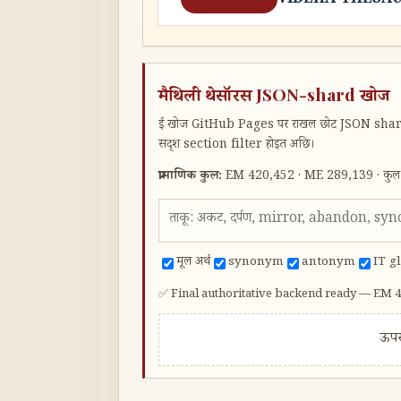
VIDEHA THESAU
मैथिली थेसॉरस JSON-shard खोज
ई खोज GitHub Pages पर राखल छोट JSON shar
सदृश section filter होइत अछि।
प्रामाणिक कुल:
EM 420,452 · ME 289,139 · कुल
मूल अर्थ
synonym
antonym
IT g
✅ Final authoritative backend ready — EM 4,
ऊपर